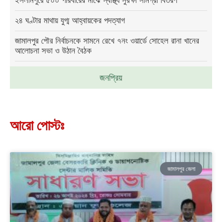
ইসলামপুরে ৫০০ পরিবারের মাঝে স্বাস্থ্য সুরক্ষা সামগ্রী বিতরণ
২৪ ঘণ্টার মাথায় যুগ্ম আহ্বায়কের পদত্যাগ
জামালপুর পৌর নির্বাচনকে সামনে রেখে ৭নং ওয়ার্ডে সোহেল রানা খানের
আলোচনা সভা ও উঠান বৈঠক
জনপ্রিয়
আরো পোস্টঃ
জামালপুর জেলা