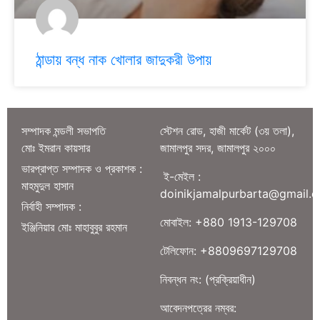
ঠান্ডায় বন্ধ নাক খোলার জাদুকরী উপায়
সম্পাদক মন্ডলী সভাপতি
স্টেশন রোড, হাজী মার্কেট (৩য় তলা),
মোঃ ইমরান কায়সার
জামালপুর সদর, জামালপুর ২০০০
ভারপ্রাপ্ত সম্পাদক ও প্রকাশক :
ই-মেইল :
মাহমুদুল হাসান
doinikjamalpurbarta@gmail.
নির্বাহী সম্পাদক :
মোবাইল: +880 1913-129708
ইঞ্জিনিয়ার মোঃ মাহাবুবুর রহমান
টেলিফোন: +8809697129708
নিবন্ধন নং: (প্রক্রিয়াধীন)
আবেদনপত্রের নম্বর: