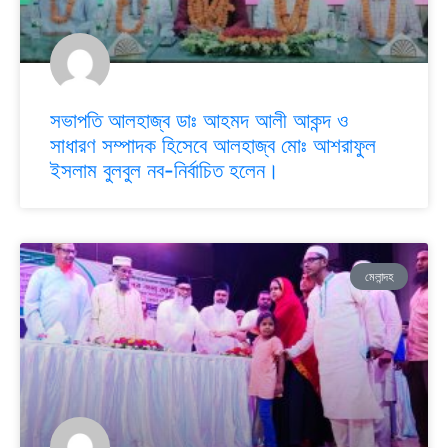
সভাপতি আলহাজ্ব ডাঃ আহমদ আলী আকন্দ ও
সাধারণ সম্পাদক হিসেবে আলহাজ্ব মোঃ আশরাফুল
ইসলাম বুলবুল নব-নির্বাচিত হলেন।
মেলান্দহ