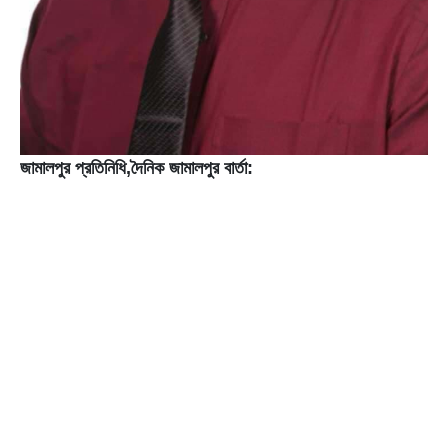
জামালপুর প্রতিনিধি,দৈনিক জামালপুর বার্তা: