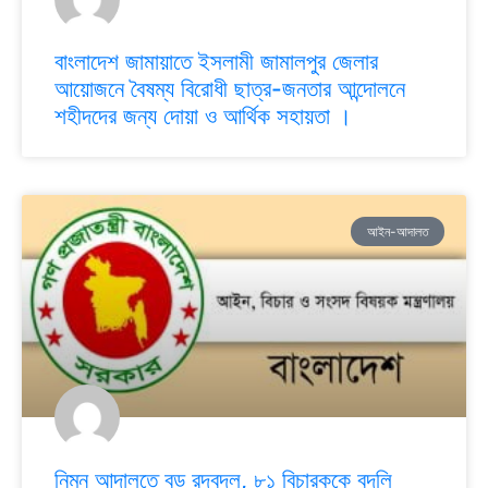
বাংলাদেশ জামায়াতে ইসলামী জামালপুর জেলার
আয়োজনে বৈষম্য বিরোধী ছাত্র-জনতার আন্দোলনে
শহীদদের জন্য দোয়া ও আর্থিক সহায়তা ।
আইন-আদালত
নিম্ন আদালতে বড় রদবদল, ৮১ বিচারককে বদলি