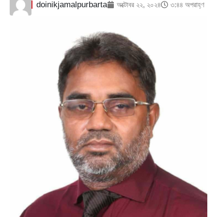
doinikjamalpurbarta
অক্টোবর ২২, ২০২৪
৩:৪৪ অপরাহ্ণ