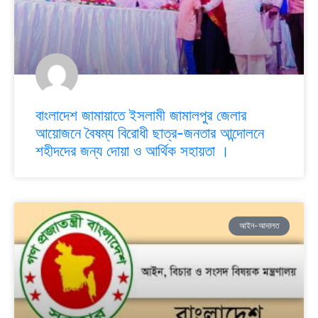
বাংলাদেশ জামায়াতে ইসলামী জামালপুর জেলার
আয়োজনে বৈষম্য বিরোধী ছাত্র-জনতার আন্দোলনে
শহীদদের জন্য দোয়া ও আর্থিক সহায়তা ।
আইন-আদালত