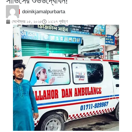
সার্ভিসের শুভউদ্বোধন!
doinikjamalpurbarta
সেপ্টেম্বর ১৫, ২০২৫
১২:২৭ পূর্বাহ্ণ