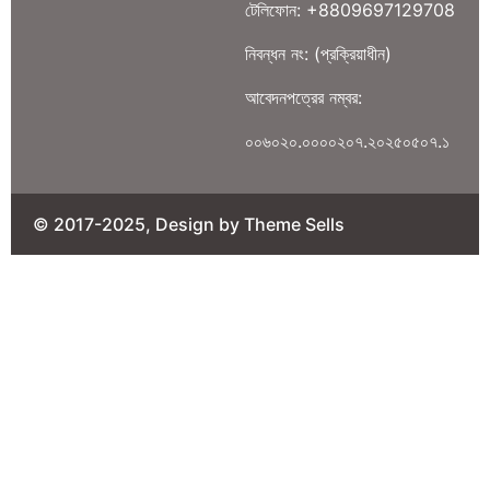
টেলিফোন: +8809697129708
নিবন্ধন নং: (প্রক্রিয়াধীন)
আবেদনপত্রের নম্বর:
০০৬০২০.০০০০২০৭.২০২৫০৫০৭.১
© 2017-2025, Design by Theme Sells