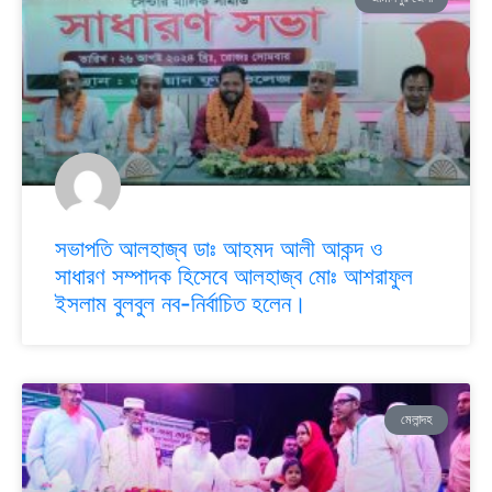
সভাপতি আলহাজ্ব ডাঃ আহমদ আলী আকন্দ ও
সাধারণ সম্পাদক হিসেবে আলহাজ্ব মোঃ আশরাফুল
ইসলাম বুলবুল নব-নির্বাচিত হলেন।
মেলান্দহ