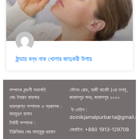
ঠান্ডায় বন্ধ নাক খোলার জাদুকরী উপায়
সম্পাদক মন্ডলী সভাপতি
স্টেশন রোড, হাজী মার্কেট (৩য় তলা),
মোঃ ইমরান কায়সার
জামালপুর সদর, জামালপুর ২০০০
ভারপ্রাপ্ত সম্পাদক ও প্রকাশক :
ই-মেইল :
মাহমুদুল হাসান
doinikjamalpurbarta@gmail.
নির্বাহী সম্পাদক :
মোবাইল: +880 1913-129708
ইঞ্জিনিয়ার মোঃ মাহাবুবুর রহমান