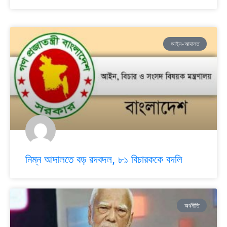
আইন-আদালত
নিম্ন আদালতে বড় রদবদল, ৮১ বিচারককে বদলি
অর্থনীতি