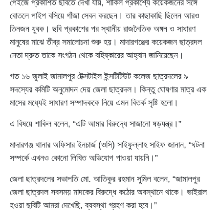
পেইজে প্রকাশিত ছবিতে দেখা যায়, শাকিল প্রকাশ্যে কয়েকজনের সঙ্গে
বোতলে পাইপ বসিয়ে গাঁজা সেবন করছেন। তার কাছাকাছি ছিলেন আরও
তিনজন যুবক। ছবি প্রকাশের পর স্থানীয় রাজনৈতিক অঙ্গন ও সাধারণ
মানুষের মাঝে তীব্র সমালোচনা শুরু হয়। মাদারগঞ্জের কয়েকজন ছাত্রদল
নেতা দ্রুত তাকে সংগঠন থেকে বহিষ্কারের আহ্বান জানিয়েছেন।
গত ১৬ জুলাই জামালপুর টেক্সটাইল ইন্সটিটিউট কলেজ ছাত্রদলের ৯
সদস্যের কমিটি অনুমোদন দেয় জেলা ছাত্রদল। কিন্তু ঘোষণার মাত্র এক
মাসের মধ্যেই সাধারণ সম্পাদককে নিয়ে এমন বিতর্ক সৃষ্টি হলো।
এ বিষয়ে শাকিল বলেন, “এটি আমার বিরুদ্ধে সাজানো ষড়যন্ত্র।”
মাদারগঞ্জ থানার অফিসার ইনচার্জ (ওসি) সাইফুল্লাহ সাইফ জানান, “ঘটনা
সম্পর্কে এখনও কোনো লিখিত অভিযোগ পাওয়া যায়নি।”
জেলা ছাত্রদলের সভাপতি মো. আতিকুর রহমান সুমিল বলেন, “জামালপুর
জেলা ছাত্রদল সবসময় মাদকের বিরুদ্ধে কঠোর অবস্থানে থাকে। ভাইরাল
হওয়া ছবিটি আমরা দেখেছি, ব্যবস্থা গ্রহণ করা হবে।”