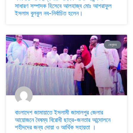
সাধারণ সম্পাদক হিসেবে আলহাজ্ব মোঃ আশরাফুল
ইসলাম বুলবুল নব-নির্বাচিত হলেন।
মেলান্দহ
বাংলাদেশ জামায়াতে ইসলামী জামালপুর জেলার
আয়োজনে বৈষম্য বিরোধী ছাত্র-জনতার আন্দোলনে
শহীদদের জন্য দোয়া ও আর্থিক সহায়তা ।