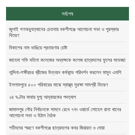
সর্বশেষ
জুলাই গণঅভ্যুত্থানের চেতনায় বকশীগঞ্জে আলোচনা সভা ও পুরস্কার
বিতরণ
বিকাশের নাম ভাঙিয়ে প্রতারণার চেষ্টা
জাহেদা শফি মহিলা কলেজের অধ্যক্ষকে কলেজ ছাত্রদলের ফুলের শুভেচ্ছা
নান্দিনা-লক্ষীরচর ব্রীজের উন্নয়ন কর্মকান্ড পরিদর্শন করলেন মামুন এমপি
ইসলামপুরে ৫০০ পরিবারের মাঝে স্বাস্থ্য সুরক্ষা সামগ্রী বিতরণ
২৪ ঘণ্টার মাথায় যুগ্ম আহ্বায়কের পদত্যাগ
জামালপুর পৌর নির্বাচনকে সামনে রেখে ৭নং ওয়ার্ডে সোহেল রানা খানের
আলোচনা সভা ও উঠান বৈঠক
শহীদদের স্মরণে বকশীগঞ্জে ছাত্রদলের কবর জিয়ারত ও দোয়া