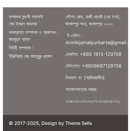
সম্পাদক মন্ডলী সভাপতি
স্টেশন রোড, হাজী মার্কেট (৩য় তলা),
মোঃ ইমরান কায়সার
জামালপুর সদর, জামালপুর ২০০০
ভারপ্রাপ্ত সম্পাদক ও প্রকাশক :
ই-মেইল :
মাহমুদুল হাসান
doinikjamalpurbarta@gmail.
নির্বাহী সম্পাদক :
মোবাইল: +880 1913-129708
ইঞ্জিনিয়ার মোঃ মাহাবুবুর রহমান
টেলিফোন: +8809697129708
নিবন্ধন নং: (প্রক্রিয়াধীন)
আবেদনপত্রের নম্বর:
০০৬০২০.০০০০২০৭.২০২৫০৫০৭.১
© 2017-2025, Design by Theme Sells