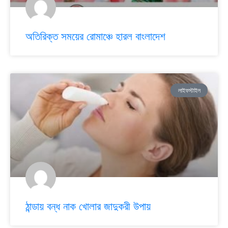
অতিরিক্ত সময়ের রোমাঞ্চে হারল বাংলাদেশ
লাইফস্টাইল
ঠান্ডায় বন্ধ নাক খোলার জাদুকরী উপায়