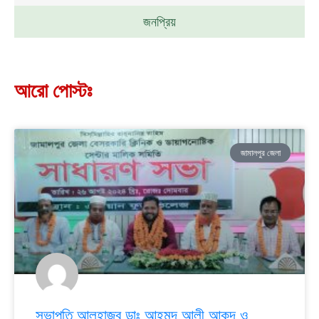
জনপ্রিয়
আরো পোস্টঃ
জামালপুর জেলা
সভাপতি আলহাজ্ব ডাঃ আহমদ আলী আকন্দ ও