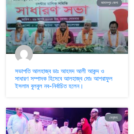
জামালপুর জেলা
সভাপতি আলহাজ্ব ডাঃ আহমদ আলী আকন্দ ও
সাধারণ সম্পাদক হিসেবে আলহাজ্ব মোঃ আশরাফুল
ইসলাম বুলবুল নব-নির্বাচিত হলেন।
মেলান্দহ