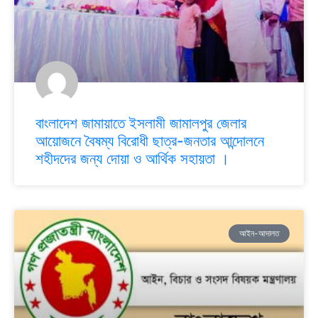
বাংলাদেশ জামায়াতে ইসলামী জামালপুর জেলার
আয়োজনে বৈষম্য বিরোধী ছাত্র-জনতার আন্দোলনে
শহীদদের জন্য দোয়া ও আর্থিক সহায়তা ।
আইন-আদালত