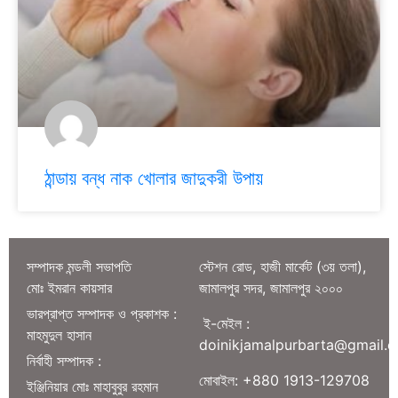
ঠান্ডায় বন্ধ নাক খোলার জাদুকরী উপায়
সম্পাদক মন্ডলী সভাপতি
স্টেশন রোড, হাজী মার্কেট (৩য় তলা),
মোঃ ইমরান কায়সার
জামালপুর সদর, জামালপুর ২০০০
ভারপ্রাপ্ত সম্পাদক ও প্রকাশক :
ই-মেইল :
মাহমুদুল হাসান
doinikjamalpurbarta@gmail.
নির্বাহী সম্পাদক :
মোবাইল: +880 1913-129708
ইঞ্জিনিয়ার মোঃ মাহাবুবুর রহমান