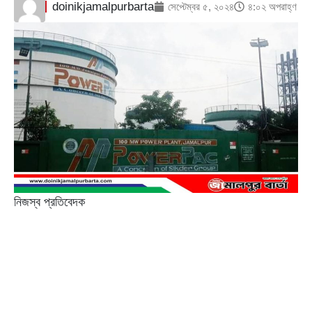
doinikjamalpurbarta
সেপ্টেম্বর ৫, ২০২৪
৪:০২ অপরাহ্ণ
নিজস্ব প্রতিবেদক