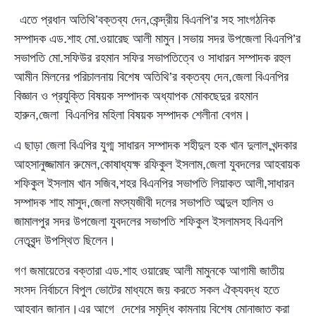
এতে প্রধান অতিথি’বক্তব্য দেন,কেন্দ্রীয় বিএনপি’র সহ সাংগঠনিক
সম্পাদক এড.শাহ মো.ওয়ারেছ আলী মামুন।সভায় সদর উপজেলা বিএনপি’র
সভাপতি মো.সফিউর রহমান সফির সভাপতিত্বে ও সাধারন সম্পাদক রহুল
আমীন মিলনের পরিচালনায় বিশেষ অতিথি’র বক্তব্য দেন,জেলা বিএনপির
বিজ্ঞান ও প্রযুক্তি বিষয়ক সম্পাদক অধ্যাপক মোকছেদুর রহমান
হারুন,জেলা বিএনপির মহিলা বিষয়ক সম্পাদক শেলীনা বেগম।
এ ছাড়া জেলা বিএপির যুগ্ম সাধারন সম্পাদক শহীদুল হক খান দুলাল,খন্দকার
আহসানুজ্জামান রুমেল,কোষাধ্যক্ষ রফিকুল ইসলাম,জেলা যুবদলের আহবায়ক
শফিকুল ইসলাম খান সজিব,শহর বিএনপির সভাপতি লিয়াকত আলী,সাধারন
সম্পাদক শাহ মাসুদ,জেলা মৎস্যজীবী দলের সভাপতি আব্দুল হালিম ও
জামালপুর সদর উপজেলা যুবদলের সভাপতি শফিকুল ইসলামসহ বিএনপি
নেতৃবৃন্দ উপস্থিত ছিলেন।
গণ জমায়েতের বক্তারা এড.শাহ ওয়ারেছ আলী মামুনকে আগামী জাতীয়
সংসদ নির্বাচনে বিপুল ভোটের মাধ্যমে জয় করতে সকল ঐক্যবদ্ধ হতে
আহবান জানান।এর আগে দেশের সমৃদ্ধি কামনায় বিশেষ মোনাজাত করা