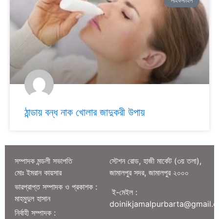
লাইফস্টাইল
ঠান্ডায় বন্ধ নাক খোলার জাদুকরী উপায়
সম্পাদক মন্ডলী সভাপতি
স্টেশন রোড, হাজী মার্কেট (৩য় তলা),
মোঃ ইমরান কায়সার
জামালপুর সদর, জামালপুর ২০০০
ভারপ্রাপ্ত সম্পাদক ও প্রকাশক :
ই-মেইল :
মাহমুদুল হাসান
doinikjamalpurbarta@gmail.
নির্বাহী সম্পাদক :