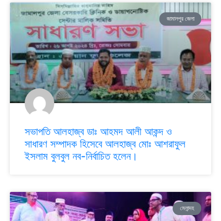
জামালপুর জেলা
সভাপতি আলহাজ্ব ডাঃ আহমদ আলী আকন্দ ও
সাধারণ সম্পাদক হিসেবে আলহাজ্ব মোঃ আশরাফুল
ইসলাম বুলবুল নব-নির্বাচিত হলেন।
মেলান্দহ