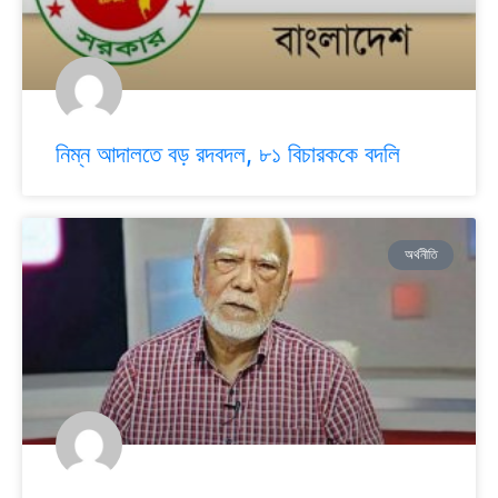
নিম্ন আদালতে বড় রদবদল, ৮১ বিচারককে বদলি
অর্থনীতি