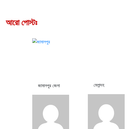
আরো পোস্টঃ
মেলান্দহ
জামালপুর জেলা