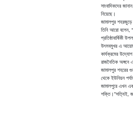
সাংবাদিকদের জানান,
নিয়েছে।
জামালপুর শহরজুড়ে 
তিনি আরো বলেন, “
প্রতিষ্ঠাবার্ষিকী
উৎসবমুখর এ আয়োজন
কার্যক্রমের উদ্যো
রাজনৈতিক অঙ্গনে 
জামালপুর শহরের গু
থেকে ইউনিয়ন পর্যায়
জামালপুরে এখন একট
শক্তি।”সত্যিই, 