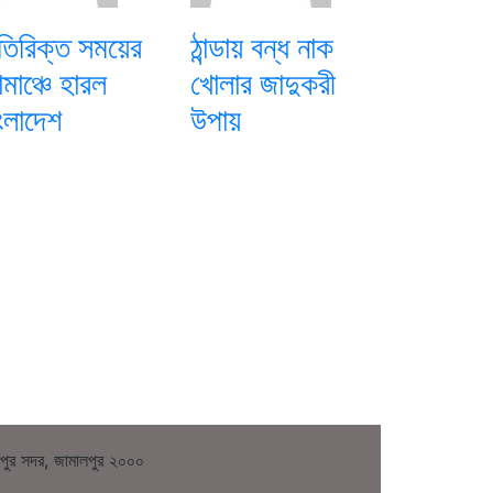
িরিক্ত সময়ের
ঠান্ডায় বন্ধ নাক
মাঞ্চে হারল
খোলার জাদুকরী
ংলাদেশ
উপায়
লপুর সদর, জামালপুর ২০০০