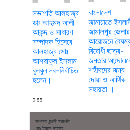
বাংলাদেশ
সভাপতি আলহাজ্ব
জামায়াতে ইসলাম
ডাঃ আহমদ আলী
জামালপুর জেলার
আকন্দ ও সাধারণ
আয়োজনে বৈষম্
সম্পাদক হিসেবে
বিরোধী ছাত্র-
আলহাজ্ব মোঃ
জনতার আন্দোলন
আশরাফুল ইসলাম
শহীদদের জন্য
বুলবুল নব-নির্বাচিত
দোয়া ও আর্থিক
হলেন।
সহায়তা ।
সম্পাদক মন্ডলী সভাপতি
মোঃ ইমরান কায়সার