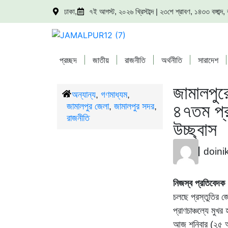
ঢাকা,
৭ই আগস্ট, ২০২৬ খ্রিস্টাব্দ | ২৩শে শ্রাবণ, ১৪৩৩ বঙ্গাব্
প্রচ্ছদ
জাতীয়
রাজনীতি
অর্থনীতি
সারাদেশ
জামালপু
/
অন্যান্য
,
গণমাধ্যম
,
৪৭তম প্রত
জামালপুর জেলা
,
জামালপুর সদর
,
রাজনীতি
উচ্ছ্বাস
doini
নিজস্ব প্রতিবেদক 
চলছে প্রস্তুতির 
প্রাণচাঞ্চল্যে মু
আজ শনিবার (২৫ অক