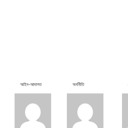
আইন-আদালত
অর্থনীতি