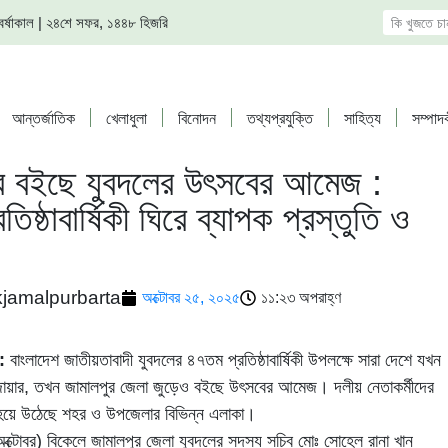
দ, বর্ষাকাল | ২৪শে সফর, ১৪৪৮ হিজরি
আন্তর্জাতিক
খেলাধুলা
বিনোদন
তথ্যপ্রযুক্তি
সাহিত্য
সম্পাদ
রে বইছে যুবদলের উৎসবের আমেজ :
িষ্ঠাবার্ষিকী ঘিরে ব্যাপক প্রস্তুতি ও
kjamalpurbarta
অক্টোবর ২৫, ২০২৫
১১:২৩ অপরাহ্ণ
:
বাংলাদেশ জাতীয়তাবাদী যুবদলের ৪৭তম প্রতিষ্ঠাবার্ষিকী উপলক্ষে সারা দেশে যখন
জোয়ার, তখন জামালপুর জেলা জুড়েও বইছে উৎসবের আমেজ। দলীয় নেতাকর্মীদের
খর হয়ে উঠেছে শহর ও উপজেলার বিভিন্ন এলাকা।
্টোবর) বিকেলে জামালপুর জেলা যুবদলের সদস্য সচিব মোঃ সোহেল রানা খান