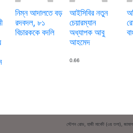
নিম্ন আদালতে বড়
আইসিবির নতুন
অত
ী
রদবদল, ৮১
চেয়ারম্যান
রো
বিচারককে বদলি
অধ্যাপক আবু
বা
য
আহমেদ
ে
স্টেশন রোড, হাজী মার্কেট (৩য় তলা), জামা