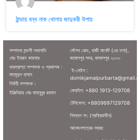
ঠান্ডায় বন্ধ নাক খোলার জাদুকরী উপায়
সম্পাদক মন্ডলী সভাপতি
স্টেশন রোড, হাজী মার্কেট (৩য় তলা),
মোঃ ইমরান কায়সার
জামালপুর সদর, জামালপুর ২০০০
ভারপ্রাপ্ত সম্পাদক ও প্রকাশক :
ই-মেইল :
মাহমুদুল হাসান
doinikjamalpurbarta@gmail.
নির্বাহী সম্পাদক :
মোবাইল: +880 1913-129708
ইঞ্জিনিয়ার মোঃ মাহাবুবুর রহমান
টেলিফোন: +8809697129708
নিবন্ধন নং: (প্রক্রিয়াধীন)
আবেদনপত্রের নম্বর: