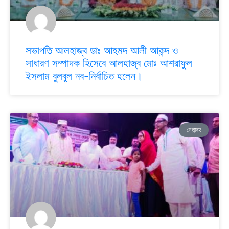
সভাপতি আলহাজ্ব ডাঃ আহমদ আলী আকন্দ ও
সাধারণ সম্পাদক হিসেবে আলহাজ্ব মোঃ আশরাফুল
ইসলাম বুলবুল নব-নির্বাচিত হলেন।
মেলান্দহ