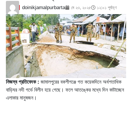
doinikjamalpurbarta
মে ২৩, ২০২৫
১২:০১ পূর্বাহ্ণ
নিজস্ব প্রতিবেদক :
জামালপুরের বকশীগঞ্জে গত কয়েকদিনে অর্ধশতাধিক
বাড়িঘর নদী গর্ভে বিলীন হয়ে গেছে। ফলে আতঙ্কের মধ্যে দিন কাটাচ্ছেন
এলাকার মানুষজন।