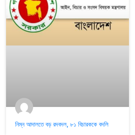
নিম্ন আদালতে বড় রদবদল, ৮১ বিচারককে বদলি