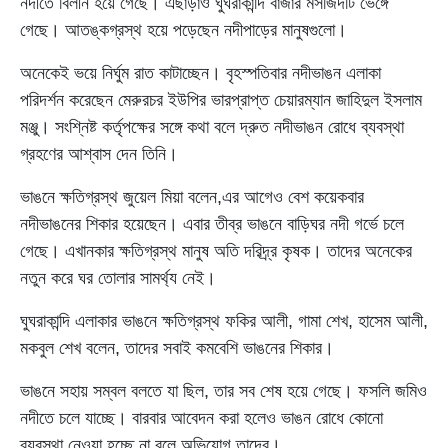
নদীতে বিলীন হয়ে গেছে। এছাড়াও ঘুঘরাকান্দি বাজার মসজিদটি ভেঙ্গে
গেছে। আতঙ্কগ্রস্থ হয়ে পড়েছেন নদীপাড়ের মানুষগুলো।
অনেকেই ভয়ে নির্ঘুম রাত কাটাচ্ছেন। বৃহস্পতিবার নদীভাঙন এলাকা
পরিদর্শন করেছেন মেরুরচর ইউপির ভারপ্রাপ্ত চেয়ারম্যান জাহিদুল ইসলাম
মঞ্জু। সংশ্নিষ্ট কর্তৃপক্ষের সঙ্গে কথা বলে দ্রুত নদীভাঙন রোধে ব্যবস্থা
গ্রহণের আশ্বাস দেন তিনি।
ভাঙনে ক্ষতিগ্রস্থ জুয়েল মিয়া বলেন,এর আগেও বেশ কয়েকবার
নদীভাঙনের শিকার হয়েছেন। এবার তীব্র ভাঙনে বাড়িঘর নদী গর্ভে চলে
গেছে। এখানকার ক্ষতিগ্রস্থ মানুষ অতি দরিদ্র্র কৃষক। তাদের অনেকের
নতুন করে ঘর তোলার সামর্থ্য নেই।
ঘুঘরাকান্দি এলাকার ভাঙনে ক্ষতিগ্রস্থ ফকির আলী, গামা শেখ, হাসেম আলী,
মকবুল শেখ বলেন, তাদের সবাই কমবেশি ভাঙনের শিকার।
ভাঙনে সহায় সম্বল বলতে যা ছিল, তার সব শেষ হয়ে গেছে। ফসলি জমিও
নদীতে চলে যাচ্ছে। বারবার আবেদন করা হলেও ভাঙন রোধে কোনো
ব্যবস্থা নেওয়া হচ্ছে না বলে অভিযোগ তাদের।