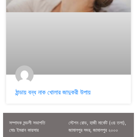
ঠান্ডায় বন্ধ নাক খোলার জাদুকরী উপায়
সম্পাদক মন্ডলী সভাপতি
স্টেশন রোড, হাজী মার্কেট (৩য় তলা),
মোঃ ইমরান কায়সার
জামালপুর সদর, জামালপুর ২০০০