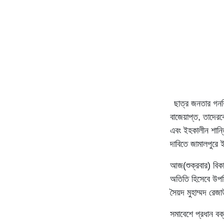
ছাত্র জনতার গনবি
বাজেয়াপ্ত, তাদেরক
এবং ইহকালীন শান্তি 
দাবিতে জামালপুরে 
আজ(শুক্রবার) বিক
অতিতি হিসেবে উপস
সৈয়দ মুহাম্মদ রে
সমাবেশে প্রধান বক