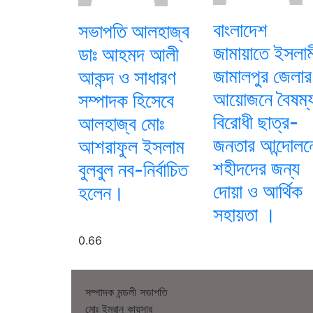
বাংলাদেশ
সভাপতি আলহাজ্ব
জামায়াতে ইসলাম
ডাঃ আহমদ আলী
জামালপুর জেলার
আকন্দ ও সাধারণ
আয়োজনে বৈষম্
সম্পাদক হিসেবে
বিরোধী ছাত্র-
আলহাজ্ব মোঃ
জনতার আন্দোলন
আশরাফুল ইসলাম
শহীদদের জন্য
বুলবুল নব-নির্বাচিত
দোয়া ও আর্থিক
হলেন।
সহায়তা ।
সম্পাদক মন্ডলী সভাপতি
মোঃ ইমরান কায়সার