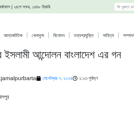
দ, বর্ষাকাল | ২৪শে সফর, ১৪৪৮ হিজরি
আন্তর্জাতিক
খেলাধুলা
বিনোদন
তথ্যপ্রযুক্তি
সাহিত্য
সম্পাদ
ে ইসলামী আন্দোলন বাংলাদেশ এর গন
kjamalpurbarta
সেপ্টেম্বর ৭, ২০২৪
২:২৩ পূর্বাহ্ণ
ালপুর