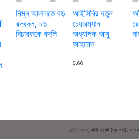
নিম্ন আদালতে বড়
আইসিবির নতুন
অত
ী
রদবদল, ৮১
চেয়ারম্যান
রো
বিচারককে বদলি
অধ্যাপক আবু
বা
য
আহমেদ
ে
স্টেশন রোড, হাজী মার্কেট (৩য় তলা), জামা