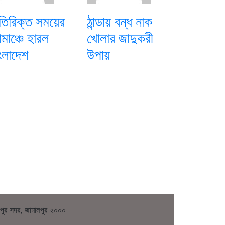
িরিক্ত সময়ের
ঠান্ডায় বন্ধ নাক
মাঞ্চে হারল
খোলার জাদুকরী
ংলাদেশ
উপায়
লপুর সদর, জামালপুর ২০০০