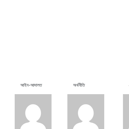
আইন-আদালত
অর্থনীতি