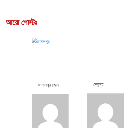
আরো পোস্টঃ
মেলান্দহ
জামালপুর জেলা