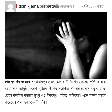
doinikjamalpurbarta
ফেব্রুয়ারি ৪, ২০২৫
১:৩৩ পূর্বাহ্ণ
নিজস্ব প্রতিবেদক :
জামালপুর জেলা আওয়ামী লীগের সহ-সভাপতি ফারুক
আহাম্মেদ চৌধুরী, জেলা শ্রমিক লীগের সভাপতি মশিউর রহমান বাবু ও তাঁর
ছেলে রুবাঈদ রহমান মুগ্ধ এর বিরুদ্ধে ধর্ষণের অভিযোগ এনে মামলা দায়ের
করেছেন এক ভুক্তভোগী নারী।