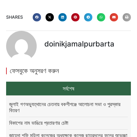
SHARES
doinikjamalpurbarta
ফেসবুকে অনুসরণ করুন
সর্বশেষ
জুলাই গণঅভ্যুত্থানের চেতনায় বকশীগঞ্জে আলোচনা সভা ও পুরস্কার
বিতরণ
বিকাশের নাম ভাঙিয়ে প্রতারণার চেষ্টা
জাহেদা শফি মহিলা কলেজের অধ্যক্ষকে কলেজ ছাত্রদলের ফুলের শুভেচ্ছা