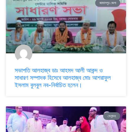
জামালপুর জেলা
সভাপতি আলহাজ্ব ডাঃ আহমদ আলী আকন্দ ও
সাধারণ সম্পাদক হিসেবে আলহাজ্ব মোঃ আশরাফুল
ইসলাম বুলবুল নব-নির্বাচিত হলেন।
মেলান্দহ