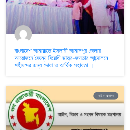
বাংলাদেশ জামায়াতে ইসলামী জামালপুর জেলার
আয়োজনে বৈষম্য বিরোধী ছাত্র-জনতার আন্দোলনে
শহীদদের জন্য দোয়া ও আর্থিক সহায়তা ।
আইন-আদালত