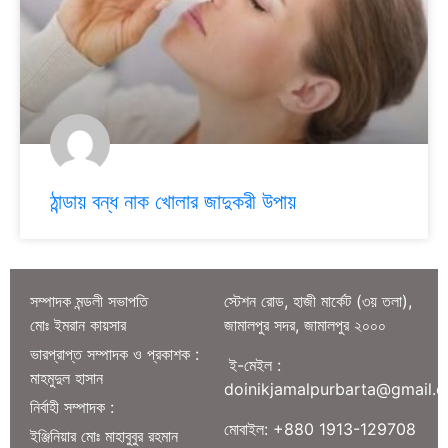
ঠান্ডায় বন্ধ নাক খোলার জাদুকরী উপায়
সম্পাদক মন্ডলী সভাপতি
স্টেশন রোড, হাজী মার্কেট (৩য় তলা),
মোঃ ইমরান কায়সার
জামালপুর সদর, জামালপুর ২০০০
ভারপ্রাপ্ত সম্পাদক ও প্রকাশক :
ই-মেইল :
মাহমুদুল হাসান
doinikjamalpurbarta@gmail.
নির্বাহী সম্পাদক :
মোবাইল: +880 1913-129708
ইঞ্জিনিয়ার মোঃ মাহাবুবুর রহমান