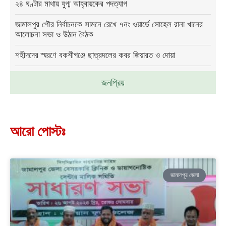
২৪ ঘণ্টার মাথায় যুগ্ম আহ্বায়কের পদত্যাগ
জামালপুর পৌর নির্বাচনকে সামনে রেখে ৭নং ওয়ার্ডে সোহেল রানা খানের
আলোচনা সভা ও উঠান বৈঠক
শহীদদের স্মরণে বকশীগঞ্জে ছাত্রদলের কবর জিয়ারত ও দোয়া
জনপ্রিয়
আরো পোস্টঃ
জামালপুর জেলা