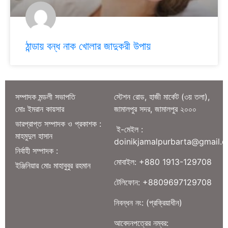
ঠান্ডায় বন্ধ নাক খোলার জাদুকরী উপায়
সম্পাদক মন্ডলী সভাপতি
স্টেশন রোড, হাজী মার্কেট (৩য় তলা),
মোঃ ইমরান কায়সার
জামালপুর সদর, জামালপুর ২০০০
ভারপ্রাপ্ত সম্পাদক ও প্রকাশক :
ই-মেইল :
মাহমুদুল হাসান
doinikjamalpurbarta@gmail.
নির্বাহী সম্পাদক :
মোবাইল: +880 1913-129708
ইঞ্জিনিয়ার মোঃ মাহাবুবুর রহমান
টেলিফোন: +8809697129708
নিবন্ধন নং: (প্রক্রিয়াধীন)
আবেদনপত্রের নম্বর: