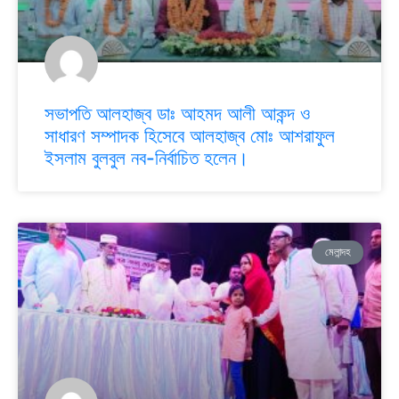
সভাপতি আলহাজ্ব ডাঃ আহমদ আলী আকন্দ ও
সাধারণ সম্পাদক হিসেবে আলহাজ্ব মোঃ আশরাফুল
ইসলাম বুলবুল নব-নির্বাচিত হলেন।
মেলান্দহ