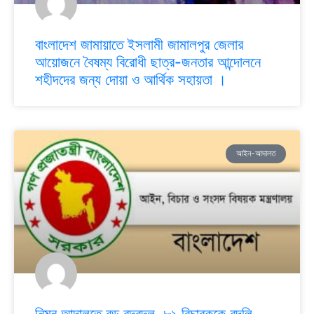
বাংলাদেশ জামায়াতে ইসলামী জামালপুর জেলার
আয়োজনে বৈষম্য বিরোধী ছাত্র-জনতার আন্দোলনে
শহীদদের জন্য দোয়া ও আর্থিক সহায়তা ।
আইন-আদালত
নিম্ন আদালতে বড় রদবদল, ৮১ বিচারককে বদলি