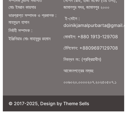
সম্পাদক মন্ডলী সভাপতি
স্টেশন রোড, হাজী মার্কেট (৩য় তলা),
মোঃ ইমরান কায়সার
জামালপুর সদর, জামালপুর ২০০০
ভারপ্রাপ্ত সম্পাদক ও প্রকাশক :
ই-মেইল :
মাহমুদুল হাসান
doinikjamalpurbarta@gmail.
নির্বাহী সম্পাদক :
মোবাইল: +880 1913-129708
ইঞ্জিনিয়ার মোঃ মাহাবুবুর রহমান
টেলিফোন: +8809697129708
নিবন্ধন নং: (প্রক্রিয়াধীন)
আবেদনপত্রের নম্বর:
০০৬০২০.০০০০২০৭.২০২৫০৫০৭.১
© 2017-2025, Design by Theme Sells