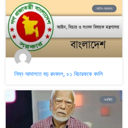
আইন-আদালত
নিম্ন আদালতে বড় রদবদল, ৮১ বিচারককে বদলি
অর্থনীতি