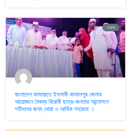
মেলান্দহ
বাংলাদেশ জামায়াতে ইসলামী জামালপুর জেলার
আয়োজনে বৈষম্য বিরোধী ছাত্র-জনতার আন্দোলনে
শহীদদের জন্য দোয়া ও আর্থিক সহায়তা ।