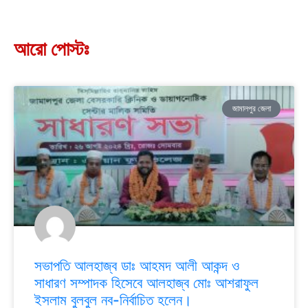
আরো পোস্টঃ
জামালপুর জেলা
সভাপতি আলহাজ্ব ডাঃ আহমদ আলী আকন্দ ও
সাধারণ সম্পাদক হিসেবে আলহাজ্ব মোঃ আশরাফুল
ইসলাম বুলবুল নব-নির্বাচিত হলেন।