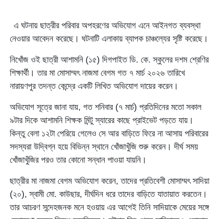
এ ঘটনায় ছাত্রীর পরিবার অপহরণের অভিযোগ এনে আইনগত ব্যবস্থা
নেওয়ার আবেদন করেছে। ঘটনাটি এলাকায় ব্যাপক চাঞ্চল্যের সৃষ্টি করেছে।
নিখোঁজ ওই ছাত্রী আশামনি (১৫) দিগপাইত ডি. কে. স্কুলের দশম শ্রেণির
শিক্ষার্থী। তার মা মোসাম্মৎ নাজমা বেগম গত ৭ মার্চ ২০২৬ তারিখে
নারায়ণপুর তদন্ত কেন্দ্রে একটি লিখিত অভিযোগ দায়ের করেন।
অভিযোগ সূত্রে জানা যায়, গত শনিবার (৭ মার্চ) প্রতিদিনের মতো সকাল
৯টার দিকে আশামনি শিক্ষক মিন্টু স্যারের কাছে প্রাইভেট পড়তে যায়।
কিন্তু বেলা ১২টা পেরিয়ে গেলেও সে আর বাড়িতে ফিরে না আসায় পরিবারের
সদস্যরা উদ্বিগ্ন হয়ে বিভিন্ন স্থানে খোঁজাখুঁজি শুরু করেন। দীর্ঘ সময়
খোঁজাখুঁজির পরও তার কোনো সন্ধান পাওয়া যায়নি।
ছাত্রীর মা নাজমা বেগম অভিযোগ করেন, তাদের প্রতিবেশী মোসাম্মৎ সাদিয়া
(২০), স্বামী মো. কাউছার, দীর্ঘদিন ধরে তাদের বাড়িতে যাতায়াত করতেন।
তার আচরণ সন্দেহজনক মনে হওয়ায় এর আগেই তিনি সাদিয়াকে মেয়ের সঙ্গে