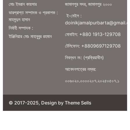
মোঃ ইমরান কায়সার
জামালপুর সদর, জামালপুর ২০০০
ভারপ্রাপ্ত সম্পাদক ও প্রকাশক :
ই-মেইল :
মাহমুদুল হাসান
doinikjamalpurbarta@gmail.
নির্বাহী সম্পাদক :
মোবাইল: +880 1913-129708
ইঞ্জিনিয়ার মোঃ মাহাবুবুর রহমান
টেলিফোন: +8809697129708
নিবন্ধন নং: (প্রক্রিয়াধীন)
আবেদনপত্রের নম্বর:
০০৬০২০.০০০০২০৭.২০২৫০৫০৭.১
© 2017-2025, Design by Theme Sells