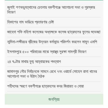
জুলাই গণঅভ্যুত্থানের চেতনায় বকশীগঞ্জে আলোচনা সভা ও পুরস্কার
বিতরণ
বিকাশের নাম ভাঙিয়ে প্রতারণার চেষ্টা
জাহেদা শফি মহিলা কলেজের অধ্যক্ষকে কলেজ ছাত্রদলের ফুলের শুভেচ্ছা
নান্দিনা-লক্ষীরচর ব্রীজের উন্নয়ন কর্মকান্ড পরিদর্শন করলেন মামুন এমপি
ইসলামপুরে ৫০০ পরিবারের মাঝে স্বাস্থ্য সুরক্ষা সামগ্রী বিতরণ
২৪ ঘণ্টার মাথায় যুগ্ম আহ্বায়কের পদত্যাগ
জামালপুর পৌর নির্বাচনকে সামনে রেখে ৭নং ওয়ার্ডে সোহেল রানা খানের
আলোচনা সভা ও উঠান বৈঠক
শহীদদের স্মরণে বকশীগঞ্জে ছাত্রদলের কবর জিয়ারত ও দোয়া
জনপ্রিয়