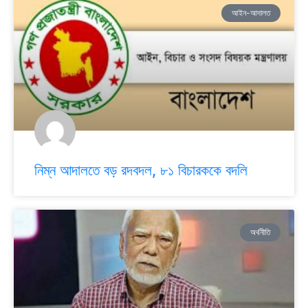
আইন-আদালত
নিম্ন আদালতে বড় রদবদল, ৮১ বিচারককে বদলি
অর্থনীতি