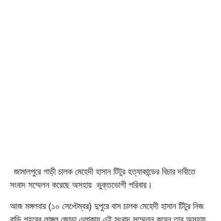
জামালপুরে গাড়ী চালক মেহেদী হাসান টিটুর হত্যাকান্ডের বিচার দাবীতে
সংবাদ সম্মেলন করেছে অসহায় ভুক্তভোগী পরিবার।
আজ মঙ্গলবার (১০ সেপ্টেম্বর) দুপুরে বাস চালক মেহেদী হাসান টিটুর নিজ
বাড়ি শহরের লাঙ্গল জোড়া এলাকায় এই সংবাদ সম্মেলন করেন তার অসহায়