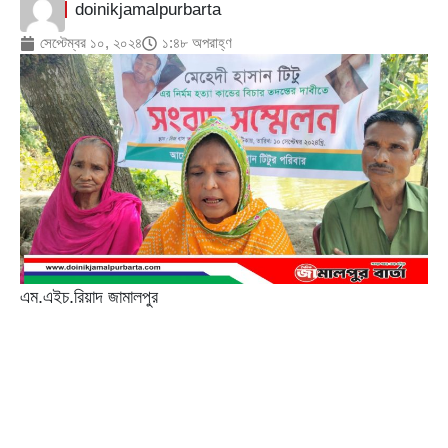
doinikjamalpurbarta
সেপ্টেম্বর ১০, ২০২৪
১:৪৮ অপরাহ্ণ
এম.এইচ.রিয়াদ জামালপুর