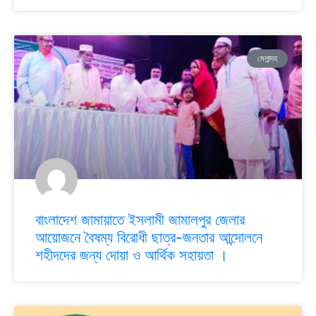
মেলান্দহ
বাংলাদেশ জামায়াতে ইসলামী জামালপুর জেলার
আয়োজনে বৈষম্য বিরোধী ছাত্র-জনতার আন্দোলনে
শহীদদের জন্য দোয়া ও আর্থিক সহায়তা ।