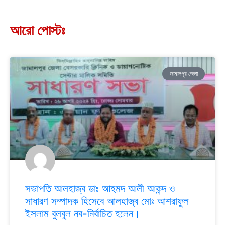
আরো পোস্টঃ
জামালপুর জেলা
সভাপতি আলহাজ্ব ডাঃ আহমদ আলী আকন্দ ও
সাধারণ সম্পাদক হিসেবে আলহাজ্ব মোঃ আশরাফুল
ইসলাম বুলবুল নব-নির্বাচিত হলেন।