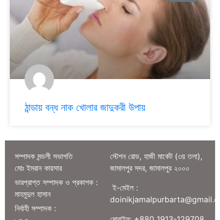
ঠান্ডায় বন্ধ নাক খোলার জাদুকরী উপায়
সম্পাদক মন্ডলী সভাপতি
স্টেশন রোড, হাজী মার্কেট (৩য় তলা),
মোঃ ইমরান কায়সার
জামালপুর সদর, জামালপুর ২০০০
ভারপ্রাপ্ত সম্পাদক ও প্রকাশক :
ই-মেইল :
মাহমুদুল হাসান
doinikjamalpurbarta@gmail.
নির্বাহী সম্পাদক :
মোবাইল: +880 1913-129708