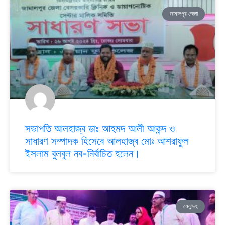
জামালপুর জেলা
সভাপতি আলহাজ্ব ডাঃ আহমদ আলী আকন্দ ও
সাধারণ সম্পাদক হিসেবে আলহাজ্ব মোঃ আশরাফুল
ইসলাম বুলবুল নব-নির্বাচিত হলেন।
মেলান্দহ