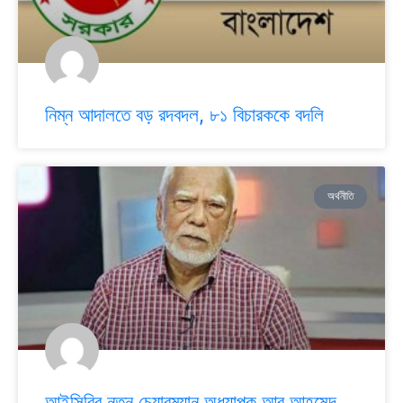
নিম্ন আদালতে বড় রদবদল, ৮১ বিচারককে বদলি
অর্থনীতি
আইসিবির নতুন চেয়ারম্যান অধ্যাপক আবু আহমেদ