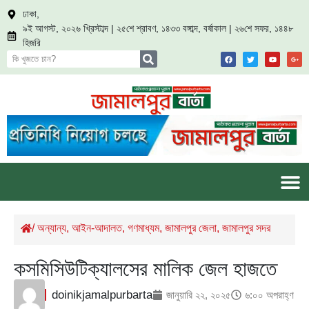
ঢাকা,
৯ই আগস্ট, ২০২৬ খ্রিস্টাব্দ | ২৫শে শ্রাবণ, ১৪৩৩ বঙ্গাব্দ, বর্ষাকাল | ২৬শে সফর, ১৪৪৮
হিজরি
/
অন্যান্য
,
আইন-আদালত
,
গণমাধ্যম
,
জামালপুর জেলা
,
জামালপুর সদর
কসমিসিউটিক্যালসের মালিক জেল হাজতে
doinikjamalpurbarta
জানুয়ারি ২২, ২০২৫
৬:০০ অপরাহ্ণ