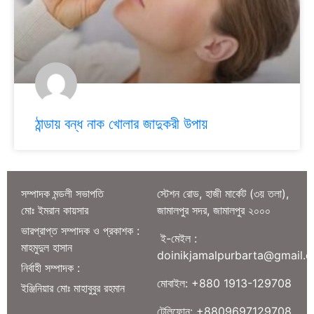
ঠান্ডায় বন্ধ নাক খোলার জাদুকরী উপায়
সম্পাদক মন্ডলী সভাপতি
স্টেশন রোড, হাজী মার্কেট (৩য় তলা),
মোঃ ইমরান কায়সার
জামালপুর সদর, জামালপুর ২০০০
ভারপ্রাপ্ত সম্পাদক ও প্রকাশক :
ই-মেইল :
মাহমুদুল হাসান
doinikjamalpurbarta@gmail.
নির্বাহী সম্পাদক :
মোবাইল: +880 1913-129708
ইঞ্জিনিয়ার মোঃ মাহাবুবুর রহমান
টেলিফোন: +8809697129708