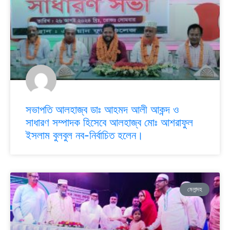
সভাপতি আলহাজ্ব ডাঃ আহমদ আলী আকন্দ ও
সাধারণ সম্পাদক হিসেবে আলহাজ্ব মোঃ আশরাফুল
ইসলাম বুলবুল নব-নির্বাচিত হলেন।
মেলান্দহ