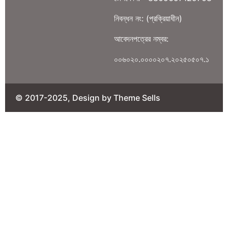
নিবন্ধন নং: (প্রক্রিয়াধীন)
আবেদনপত্রের নম্বর:
০০৬০২০.০০০০২০৭.২০২৫০৫০৭.১
© 2017-2025, Design by Theme Sells