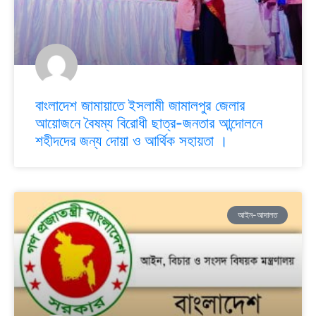
বাংলাদেশ জামায়াতে ইসলামী জামালপুর জেলার
আয়োজনে বৈষম্য বিরোধী ছাত্র-জনতার আন্দোলনে
শহীদদের জন্য দোয়া ও আর্থিক সহায়তা ।
আইন-আদালত