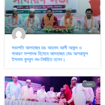
সভাপতি আলহাজ্ব ডাঃ আহমদ আলী আকন্দ ও
সাধারণ সম্পাদক হিসেবে আলহাজ্ব মোঃ আশরাফুল
ইসলাম বুলবুল নব-নির্বাচিত হলেন।
মেলান্দহ