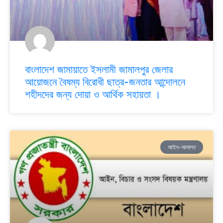
বাংলাদেশ জামায়াতে ইসলামী জামালপুর জেলার
আয়োজনে বৈষম্য বিরোধী ছাত্র-জনতার আন্দোলনে
শহীদদের জন্য দোয়া ও আর্থিক সহায়তা ।
আইন-আদালত