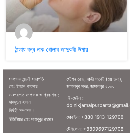
ঠান্ডায় বন্ধ নাক খোলার জাদুকরী উপায়
সম্পাদক মন্ডলী সভাপতি
স্টেশন রোড, হাজী মার্কেট (৩য় তলা),
মোঃ ইমরান কায়সার
জামালপুর সদর, জামালপুর ২০০০
ভারপ্রাপ্ত সম্পাদক ও প্রকাশক :
ই-মেইল :
মাহমুদুল হাসান
doinikjamalpurbarta@gmail.
নির্বাহী সম্পাদক :
মোবাইল: +880 1913-129708
ইঞ্জিনিয়ার মোঃ মাহাবুবুর রহমান
টেলিফোন: +8809697129708