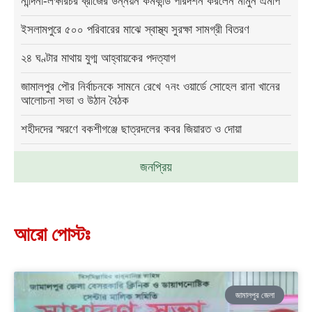
নান্দিনা-লক্ষীরচর ব্রীজের উন্নয়ন কর্মকান্ড পরিদর্শন করলেন মামুন এমপি
ইসলামপুরে ৫০০ পরিবারের মাঝে স্বাস্থ্য সুরক্ষা সামগ্রী বিতরণ
২৪ ঘণ্টার মাথায় যুগ্ম আহ্বায়কের পদত্যাগ
জামালপুর পৌর নির্বাচনকে সামনে রেখে ৭নং ওয়ার্ডে সোহেল রানা খানের
আলোচনা সভা ও উঠান বৈঠক
শহীদদের স্মরণে বকশীগঞ্জে ছাত্রদলের কবর জিয়ারত ও দোয়া
জনপ্রিয়
আরো পোস্টঃ
জামালপুর জেলা