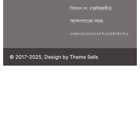
নিবন্ধন নং: (প্রক্রিয়াধীন)
আবেদনপত্রের নম্বর:
০০৬০২০.০০০০২০৭.২০২৫০৫০৭.১
© 2017-2025, Design by Theme Sells