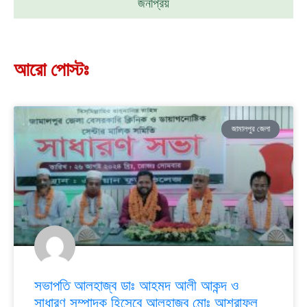
জনপ্রিয়
আরো পোস্টঃ
জামালপুর জেলা
সভাপতি আলহাজ্ব ডাঃ আহমদ আলী আকন্দ ও
সাধারণ সম্পাদক হিসেবে আলহাজ্ব মোঃ আশরাফুল