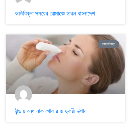
অতিরিক্ত সময়ের রোমাঞ্চে হারল বাংলাদেশ
লাইফস্টাইল
ঠান্ডায় বন্ধ নাক খোলার জাদুকরী উপায়