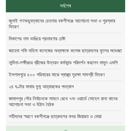
সর্বশেষ
জুলাই গণঅভ্যুত্থানের চেতনায় বকশীগঞ্জে আলোচনা সভা ও পুরস্কার
বিতরণ
বিকাশের নাম ভাঙিয়ে প্রতারণার চেষ্টা
জাহেদা শফি মহিলা কলেজের অধ্যক্ষকে কলেজ ছাত্রদলের ফুলের শুভেচ্ছা
নান্দিনা-লক্ষীরচর ব্রীজের উন্নয়ন কর্মকান্ড পরিদর্শন করলেন মামুন এমপি
ইসলামপুরে ৫০০ পরিবারের মাঝে স্বাস্থ্য সুরক্ষা সামগ্রী বিতরণ
২৪ ঘণ্টার মাথায় যুগ্ম আহ্বায়কের পদত্যাগ
জামালপুর পৌর নির্বাচনকে সামনে রেখে ৭নং ওয়ার্ডে সোহেল রানা খানের
আলোচনা সভা ও উঠান বৈঠক
শহীদদের স্মরণে বকশীগঞ্জে ছাত্রদলের কবর জিয়ারত ও দোয়া