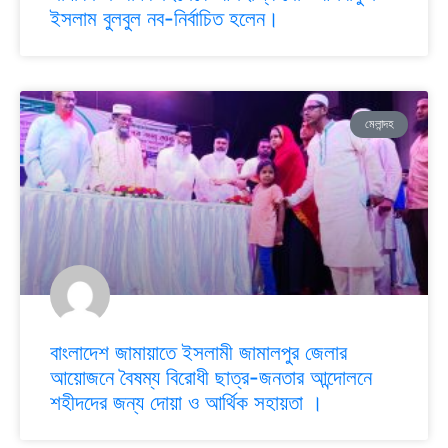
ইসলাম বুলবুল নব-নির্বাচিত হলেন।
মেলান্দহ
বাংলাদেশ জামায়াতে ইসলামী জামালপুর জেলার
আয়োজনে বৈষম্য বিরোধী ছাত্র-জনতার আন্দোলনে
শহীদদের জন্য দোয়া ও আর্থিক সহায়তা ।