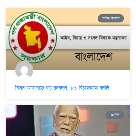
আইন-আদালত
নিম্ন আদালতে বড় রদবদল, ৮১ বিচারককে বদলি
অর্থনীতি