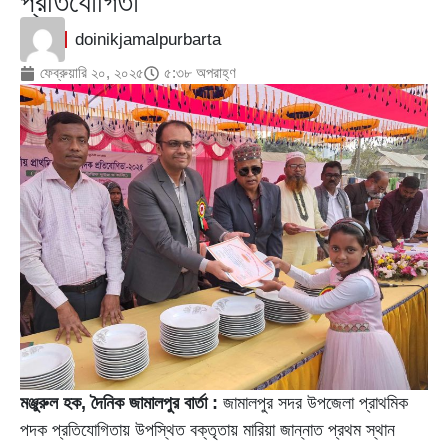
প্রতিযোগিতা
doinikjamalpurbarta
ফেব্রুয়ারি ২০, ২০২৫
৫:৩৮ অপরাহ্ণ
মঞ্জুরুল হক, দৈনিক জামালপুর বার্তা :
জামালপুর সদর উপজেলা প্রাথমিক
পদক প্রতিযোগিতায় উপস্থিত বক্তৃতায় মারিয়া জান্নাত প্রথম স্থান