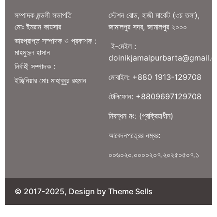
সম্পাদক মন্ডলী সভাপতি
স্টেশন রোড, হাজী মার্কেট (৩য় তলা),
মোঃ ইমরান কায়সার
জামালপুর সদর, জামালপুর ২০০০
ভারপ্রাপ্ত সম্পাদক ও প্রকাশক :
ই-মেইল :
মাহমুদুল হাসান
doinikjamalpurbarta@gmail.
নির্বাহী সম্পাদক :
মোবাইল: +880 1913-129708
ইঞ্জিনিয়ার মোঃ মাহাবুবুর রহমান
টেলিফোন: +8809697129708
নিবন্ধন নং: (প্রক্রিয়াধীন)
আবেদনপত্রের নম্বর:
০০৬০২০.০০০০২০৭.২০২৫০৫০৭.১
© 2017-2025, Design by Theme Sells