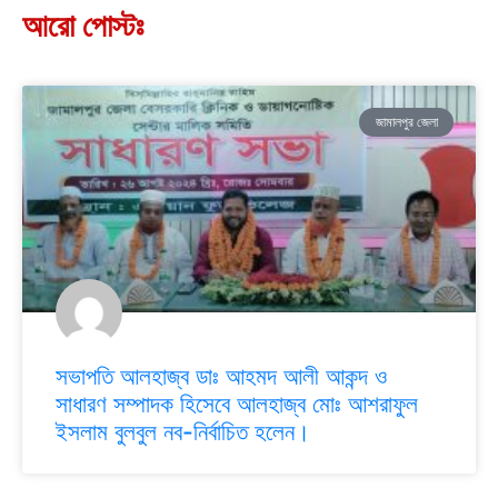
আরো পোস্টঃ
জামালপুর জেলা
সভাপতি আলহাজ্ব ডাঃ আহমদ আলী আকন্দ ও
সাধারণ সম্পাদক হিসেবে আলহাজ্ব মোঃ আশরাফুল
ইসলাম বুলবুল নব-নির্বাচিত হলেন।