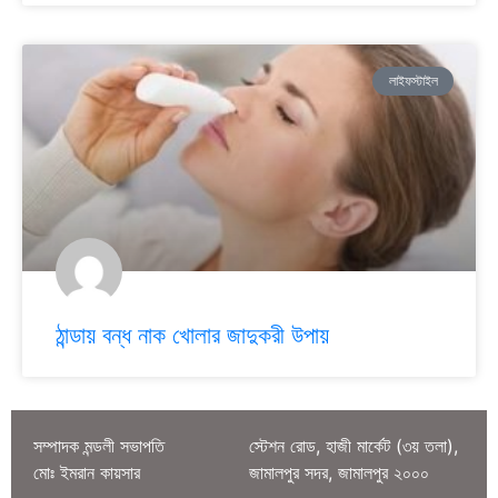
লাইফস্টাইল
ঠান্ডায় বন্ধ নাক খোলার জাদুকরী উপায়
সম্পাদক মন্ডলী সভাপতি
স্টেশন রোড, হাজী মার্কেট (৩য় তলা),
মোঃ ইমরান কায়সার
জামালপুর সদর, জামালপুর ২০০০