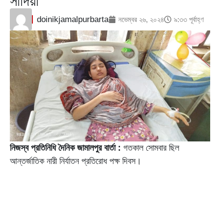
সাদিয়া
doinikjamalpurbarta
নভেম্বর ২৬, ২০২৪
৯:৩৩ পূর্বাহ্ণ
নিজস্ব প্রতিনিধি দৈনিক জামালপুর বার্তা :
গতকাল সোমবার ছিল
আন্তর্জাতিক নারী নির্যাতন প্রতিরোধ পক্ষ দিবস।