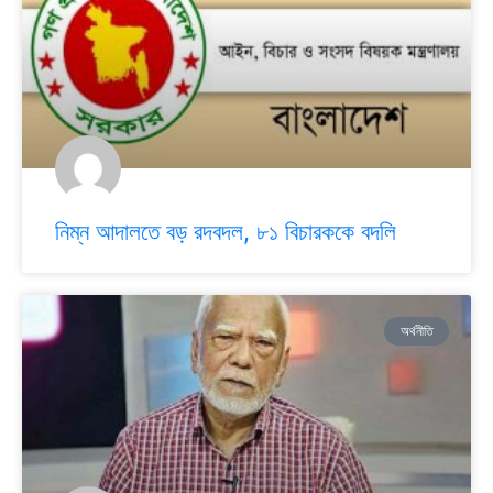
নিম্ন আদালতে বড় রদবদল, ৮১ বিচারককে বদলি
অর্থনীতি