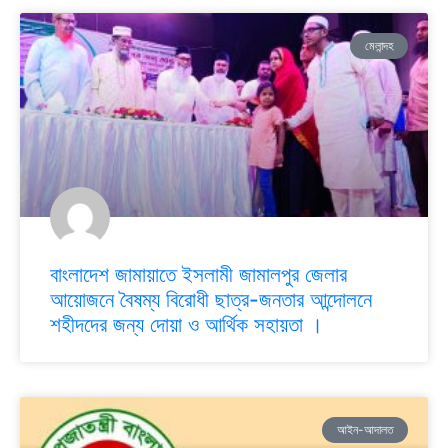
মেলান্দহ
বাংলাদেশ জামায়াতে ইসলামী জামালপুর জেলার
আয়োজনে বৈষম্য বিরোধী ছাত্র-জনতার আন্দোলনে
শহীদদের জন্য দোয়া ও আর্থিক সহায়তা ।
আইন-আদালত