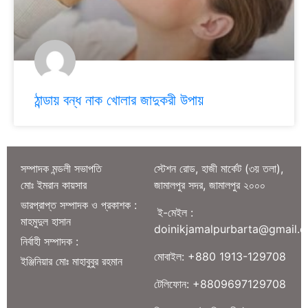
ঠান্ডায় বন্ধ নাক খোলার জাদুকরী উপায়
সম্পাদক মন্ডলী সভাপতি
স্টেশন রোড, হাজী মার্কেট (৩য় তলা),
মোঃ ইমরান কায়সার
জামালপুর সদর, জামালপুর ২০০০
ভারপ্রাপ্ত সম্পাদক ও প্রকাশক :
ই-মেইল :
মাহমুদুল হাসান
doinikjamalpurbarta@gmail.
নির্বাহী সম্পাদক :
মোবাইল: +880 1913-129708
ইঞ্জিনিয়ার মোঃ মাহাবুবুর রহমান
টেলিফোন: +8809697129708