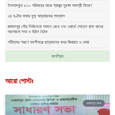
ইসলামপুরে ৫০০ পরিবারের মাঝে স্বাস্থ্য সুরক্ষা সামগ্রী বিতরণ
২৪ ঘণ্টার মাথায় যুগ্ম আহ্বায়কের পদত্যাগ
জামালপুর পৌর নির্বাচনকে সামনে রেখে ৭নং ওয়ার্ডে সোহেল রানা খানের
আলোচনা সভা ও উঠান বৈঠক
শহীদদের স্মরণে বকশীগঞ্জে ছাত্রদলের কবর জিয়ারত ও দোয়া
জনপ্রিয়
আরো পোস্টঃ
জামালপুর জেলা