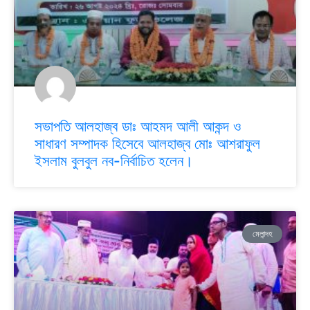
সভাপতি আলহাজ্ব ডাঃ আহমদ আলী আকন্দ ও
সাধারণ সম্পাদক হিসেবে আলহাজ্ব মোঃ আশরাফুল
ইসলাম বুলবুল নব-নির্বাচিত হলেন।
মেলান্দহ