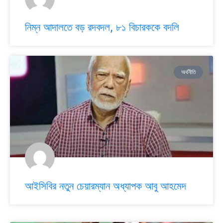
নিম্ন আদালতে বড় রদবদল, ৮১ বিচারককে বদলি
অর্থনীতি
আইসিবির নতুন চেয়ারম্যান অধ্যাপক আবু আহমেদ