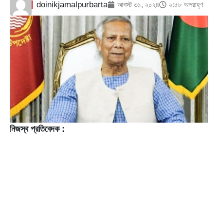
doinikjamalpurbarta
আগস্ট ৩১, ২০২৪
২:৫৮ অপরাহ্ণ
নিজস্ব প্রতিবেদক :