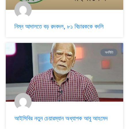
নিম্ন আদালতে বড় রদবদল, ৮১ বিচারককে বদলি
অর্থনীতি
আইসিবির নতুন চেয়ারম্যান অধ্যাপক আবু আহমেদ