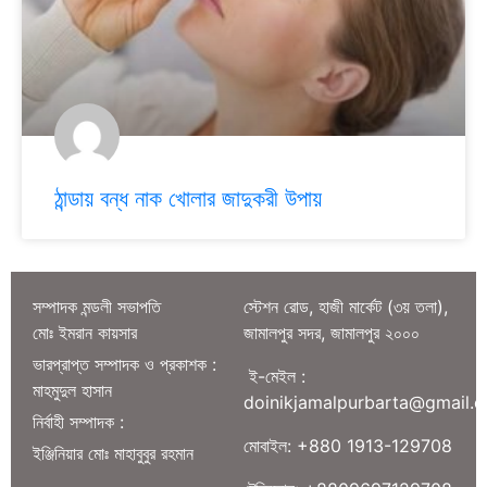
ঠান্ডায় বন্ধ নাক খোলার জাদুকরী উপায়
সম্পাদক মন্ডলী সভাপতি
স্টেশন রোড, হাজী মার্কেট (৩য় তলা),
মোঃ ইমরান কায়সার
জামালপুর সদর, জামালপুর ২০০০
ভারপ্রাপ্ত সম্পাদক ও প্রকাশক :
ই-মেইল :
মাহমুদুল হাসান
doinikjamalpurbarta@gmail.
নির্বাহী সম্পাদক :
মোবাইল: +880 1913-129708
ইঞ্জিনিয়ার মোঃ মাহাবুবুর রহমান