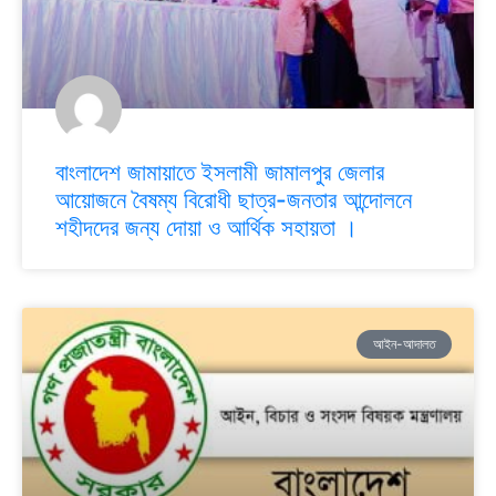
বাংলাদেশ জামায়াতে ইসলামী জামালপুর জেলার
আয়োজনে বৈষম্য বিরোধী ছাত্র-জনতার আন্দোলনে
শহীদদের জন্য দোয়া ও আর্থিক সহায়তা ।
আইন-আদালত