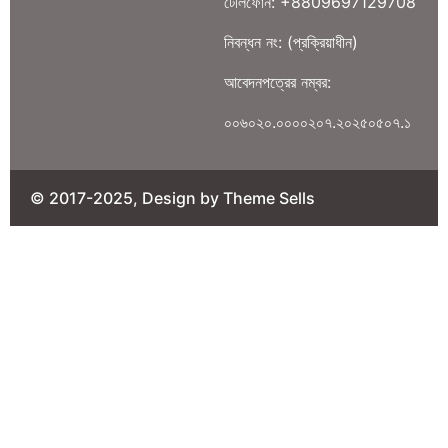
টেলিফোন: +8809697129708
নিবন্ধন নং: (প্রক্রিয়াধীন)
আবেদনপত্রের নম্বর:
০০৬০২০.০০০০২০৭.২০২৫০৫০৭.১
© 2017-2025, Design by Theme Sells