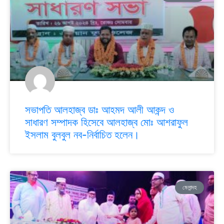
সভাপতি আলহাজ্ব ডাঃ আহমদ আলী আকন্দ ও
সাধারণ সম্পাদক হিসেবে আলহাজ্ব মোঃ আশরাফুল
ইসলাম বুলবুল নব-নির্বাচিত হলেন।
মেলান্দহ