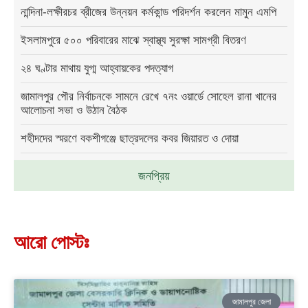
নান্দিনা-লক্ষীরচর ব্রীজের উন্নয়ন কর্মকান্ড পরিদর্শন করলেন মামুন এমপি
ইসলামপুরে ৫০০ পরিবারের মাঝে স্বাস্থ্য সুরক্ষা সামগ্রী বিতরণ
২৪ ঘণ্টার মাথায় যুগ্ম আহ্বায়কের পদত্যাগ
জামালপুর পৌর নির্বাচনকে সামনে রেখে ৭নং ওয়ার্ডে সোহেল রানা খানের
আলোচনা সভা ও উঠান বৈঠক
শহীদদের স্মরণে বকশীগঞ্জে ছাত্রদলের কবর জিয়ারত ও দোয়া
জনপ্রিয়
আরো পোস্টঃ
জামালপুর জেলা